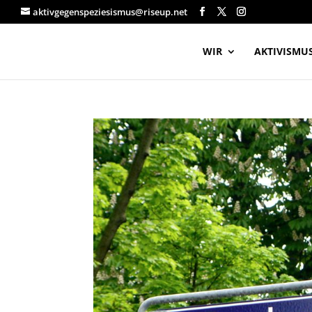
aktivgegenspeziesismus@riseup.net
WIR
AKTIVISMU