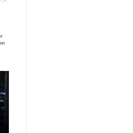
er
ion