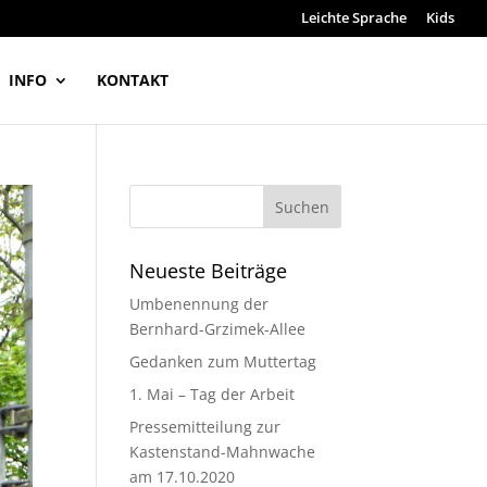
Leichte Sprache
Kids
INFO
KONTAKT
Neueste Beiträge
Umbenennung der
Bernhard-Grzimek-Allee
Gedanken zum Muttertag
1. Mai – Tag der Arbeit
Pressemitteilung zur
Kastenstand-Mahnwache
am 17.10.2020