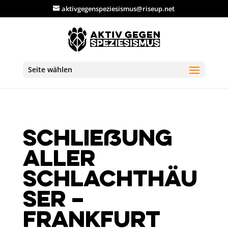
aktivgegenspeziesismus@riseup.net
Seite wählen
Schließung
aller
Schlachthäu
ser –
Frankfurt